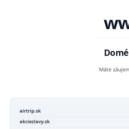
ww
Domé
Máte záujem
airtrip.sk
akciezlavy.sk