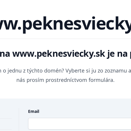
w.peknesviecky
na
www.peknesviecky.sk
je na 
 o jednu z týchto domén? Vyberte si ju zo zoznamu a
nás prosím prostredníctvom formulára.
Email